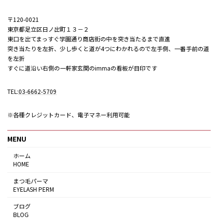
〒120-0021
東京都足立区日ノ出町１３－２
東口を出てまっすぐ学園通り商店街の中を突き当たるまで直進
突き当たりを左折、少し歩くと道が4つにわかれるので左手側、一番手前の道
を左折
すぐに道沿い右側の一軒家玄関のimmaの看板が目印です
TEL:
03-6662-5709
※各種クレジットカード、電子マネー利用可能
MENU
ホーム
HOME
まつ毛パーマ
EYELASH PERM
ブログ
BLOG