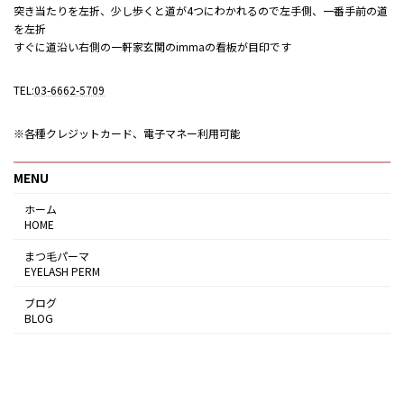
突き当たりを左折、少し歩くと道が4つにわかれるので左手側、一番手前の道
を左折
すぐに道沿い右側の一軒家玄関のimmaの看板が目印です
TEL:
03-6662-5709
※各種クレジットカード、電子マネー利用可能
MENU
ホーム
HOME
まつ毛パーマ
EYELASH PERM
ブログ
BLOG