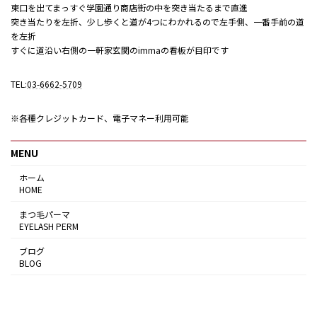
東口を出てまっすぐ学園通り商店街の中を突き当たるまで直進
突き当たりを左折、少し歩くと道が4つにわかれるので左手側、一番手前の道
を左折
すぐに道沿い右側の一軒家玄関のimmaの看板が目印です
TEL:
03-6662-5709
※各種クレジットカード、電子マネー利用可能
MENU
ホーム
HOME
まつ毛パーマ
EYELASH PERM
ブログ
BLOG