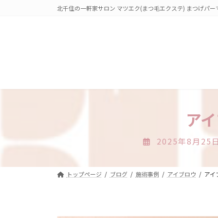
コ
ナ
北千住の一軒家サロン マツエク(まつ毛エクステ) まつげパー
ン
ビ
テ
ゲ
ン
ー
ツ
シ
へ
ョ
ス
ン
キ
に
ッ
移
プ
動
アイ
2025年8月25
トップページ
ブログ
施術事例
アイブロウ
アイ