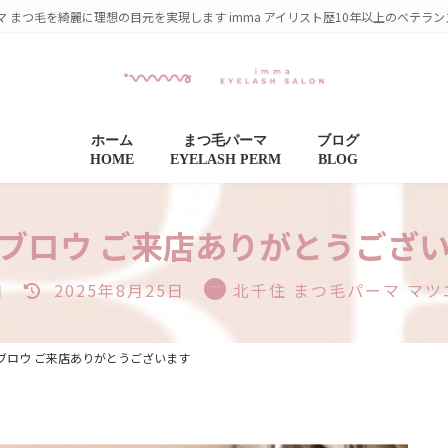
マ まつ毛を綺麗に理想の目元を実現します imma アイリスト歴10年以上のベテラ
ホーム
まつ毛パーマ
ブログ
HOME
EYELASH PERM
BLOG
ブロウ ご来店ありがとうござ
最
日
2025年8月25日
北千住 まつ毛パーマ マツ
終
更
新
ブロウ ご来店ありがとうございます
日
時
: