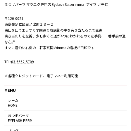
まつげパーマ マツエク専門店 Eyelash Salon imma -アイマ-北千住
〒120-0021
東京都足立区日ノ出町１３－２
東口を出てまっすぐ学園通り商店街の中を突き当たるまで直進
突き当たりを左折、少し歩くと道が4つにわかれるので左手側、一番手前の道
を左折
すぐに道沿い右側の一軒家玄関のimmaの看板が目印です
TEL:
03-6662-5709
※各種クレジットカード、電子マネー利用可能
MENU
ホーム
HOME
まつ毛パーマ
EYELASH PERM
ブログ