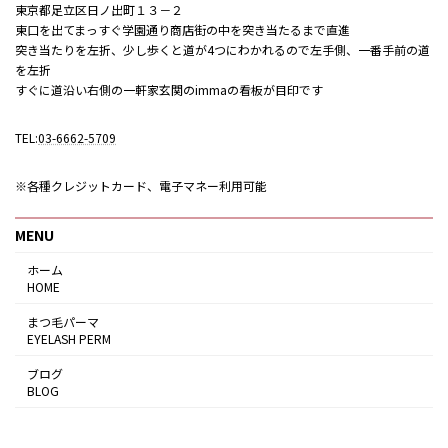
東京都足立区日ノ出町１３－２
東口を出てまっすぐ学園通り商店街の中を突き当たるまで直進
突き当たりを左折、少し歩くと道が4つにわかれるので左手側、一番手前の道
を左折
すぐに道沿い右側の一軒家玄関のimmaの看板が目印です
TEL:
03-6662-5709
※各種クレジットカード、電子マネー利用可能
MENU
ホーム
HOME
まつ毛パーマ
EYELASH PERM
ブログ
BLOG