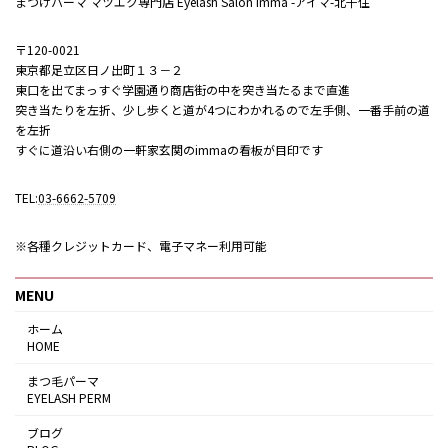
まつげパーマ マツエク専門店 Eyelash Salon imma -アイマ-北千住
〒120-0021
東京都足立区日ノ出町１３－２
東口を出てまっすぐ学園通り商店街の中を突き当たるまで直進
突き当たりを左折、少し歩くと道が4つにわかれるので左手側、一番手前の道
を左折
すぐに道沿い右側の一軒家玄関のimmaの看板が目印です
TEL:
03-6662-5709
※各種クレジットカード、電子マネー利用可能
MENU
ホーム
HOME
まつ毛パーマ
EYELASH PERM
ブログ